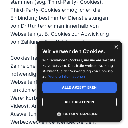
stammen (sog. Third-Party- Cookies).
Third-Party-Cookies ermöglichen die
Einbindung bestimmter Dienstleistungen
von Drittunternehmen innerhalb von
Webseiten (z. B. Cookies zur Abwicklung
von Zahlungsdienstleistungen).
×
Wir verwenden Cookies.
Cookies haben verschiedene Funktionen.
Wir verwenden Cookies, um unsere Website
Zahlreiche Cookies sind technisch
zu verbessern. Durch die weitere Nutzung
stimmen Sie der Verwendung von Cookies
notwendig, da bestimmte
zu.
Weitere Informationen
Webseitenfunktionen ohne diese nicht
ALLE AKZEPTIEREN
funktionieren würden (z. B. die
Warenkorbfunktion oder die Anzeige von
ALLE ABLEHNEN
Videos). Andere Cookies können zur
Auswertung des Nutzerverhaltens oder zu
DETAILS ANZEIGEN
Werbezwecken verwendet werden.